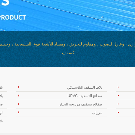
وعزل حراري ، وعازل للصوت ، ومقاوم للحريق ، ومضاد للأشعة فوق البنفسجية ، وخف
كسقف.
بلاط السقف البلاستيكي
بل
صفائح التسقيف UPVC
بل
صفائح تسقيف مزدوجة الجدار
صف
مزراب
لو
بل