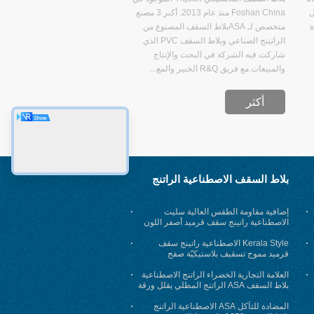
لى 7 جدول
Foshan China منذ عام 2013. أكبر 3 مصنع
ة
متخصص لـ ASAبلاط السقف المصنوع من
الراتينج الصناعي وبلاط السقف PVC الذي
شاركت فيه الشركة في البحث والإنتاج
والمبيعات.مع فريق R&Q الخبير والمع...
أكثر
بلاط السقف الاصطناعية الراتنج
إضافية مقاومة الطقس العالية سليت
الاصطناعية راتينج سقف قرميد أصفر اللون
Kerala Style الاصطناعية راتينج سقف
قرميد مموج تسقيف بلاستيكيّة صفح
العلامة التجارية الخضراء الراتنج الاصطناعية
بلاط السقف ASA الراتنج المطلي يقلل ورقة
بلاستيكية
المضادة للتآكل ASA الاصطناعية الراتنج