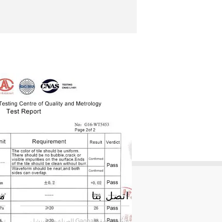
اتصل بنا
مر
عنوان : حديقة Gaohai الصناعية ، جينشا ،