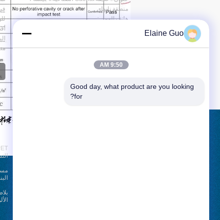
منطقة نانهاي
في 
هاتف العمل :
86-757-82585161-13702960105(وقت
أف
Elaine Guo
العمل)
86--13702960105(غير وقت العمل)
منتج Reconmmend
الفاكس : 86-757-82585161
9:50 AM
أكثر
Good day, what product are you looking 
for?
طلب اقتباس
بلا
أرسلت
الت
1130
sgs
البن
بلا
الأل
أخبار
E-Mail
خريطة الموقع
|