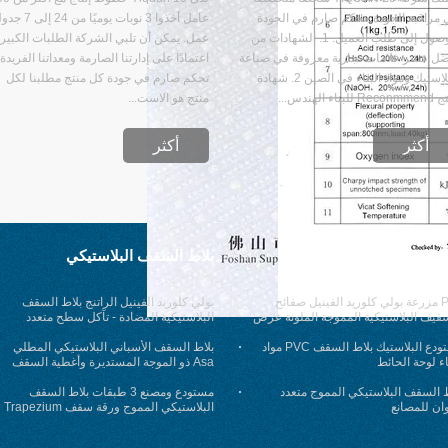
مراقبة الجودة. تحكم صارم في الجودة
عامل أخذوا 3 نوبات يوميًا من 24 إ
للوصول إلى طلب العميل. 1. الشهادات من
عمل. يمكن أن تلبي الشركة الطلبات الكبير
ضل عشر علامات تجارية معروفة في صناعة
اعتمادًا على إدارتنا الصارمة ومعداتنا الفريدة
البلاستيك ومواد البناء في الصين 2. شهادة
تحكم صارم في جودة كل منتج مطلبنا لكل
 للبناء الهندس...
منتج هو الاست...
أكثر
أكثر
ط السقف PVC
بلاط السقف البلاستيكي
PET مزرعة بولي كلوريد الفينيل صفائح
بولي كلوريد الفينيل الراتنج بلاط السقف
سقيف البلاستيكية المموجة الملونة عرض
البلاستيكية المضادة - تآكل سطح متعدد
 مم
الطبقات
مستودع البلاستيك بلاط السقف PVC مواد
بلاط السقف الأسباني البلاستيكي المطلي
اء لوحة الحائط
Asa ذو الموجة المستديرة وأغطية السقف
شبه المنحرفة
ط السقف البلاستيكي المموج متعدد
مستودع ومصنع 3 طبقات بلاط السقف
وان للمصانع
البلاستيكي المموج ورقة سقف Trapezium
طويلة تمتد