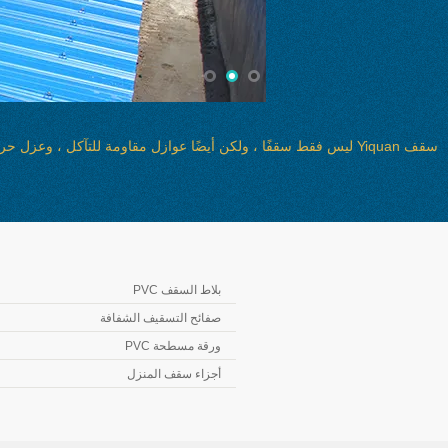
سقف Yiquan ليس فقط سقفًا ، ولكن أيضًا عوازل مقاومة للتآكل ، 
بلاط السقف PVC
صفائح التسقيف الشفافة
ورقة مسطحة PVC
أجزاء سقف المنزل