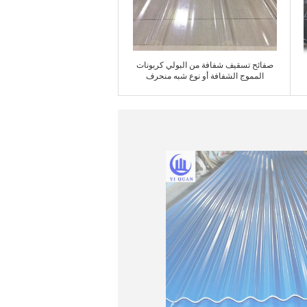
ﺎﺘﺼﻟ ﺍﻶﻧ
صفائح تسقيف شفافة من البولي كربونات
المموج الشفافة أو نوع شبه منحرف
ﺎﺘﺼﻟ ﺍﻶﻧ