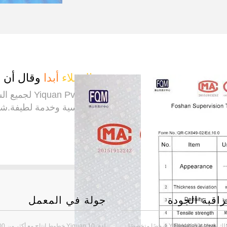
العملاء
أبدا
وقال أن
تجربة شراء جيدة جدًا مع
الماضي.نوعية جيدة وبأسعار تنافسية وخدمة لطيفة.شك
الإمدادات الجيدةبروس
—— بلوس
اقبة الجودة
جولة في المعمل
تمتلك شركة YIQUAN 20 شخصًا متخصصًا
لدى Yiquan 10 خطوط 