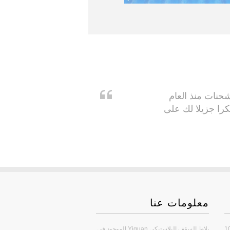
 Yiquan Pvc Roof لجميع الشحنات منذ العام
را جزيلا لك على
معلومات عنا
إنتاج مع أكثر من 100
بلاط السقف البلاستيكي Yiquan الموجود في