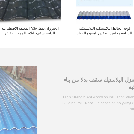
ﺎﺘﺼﻟ ﺍﻶﻧ
ﺎﺘﺼﻟ ﺍﻶﻧ
لوحة الحائط البلاستيكية البلاستيكية
الخيزران نمط ASA المغلفة الاصطناعية
للزراعة مجلس الطقس المموج الجدار
الراتنج سقف البلاط المموج صفائح
التسقيف 3.0mm
ﺎﺘﺼﻟ ﺍﻶﻧ
ﺎﺘﺼﻟ ﺍﻶﻧ
لعزل البلاستيك سقف بدلا من بناء
ية
High Strength Anti-corosion Insulation Plas
Building PVC Roof Tile based on polyvinyl ch
su