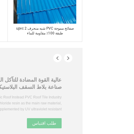
ﺎﺘﺼﻟ ﺍﻶﻧ
صفائح مموجة PVC شبه منحرف upvc 2
طبقة 100٪ مقاومة للماء
ﺎﺘﺼﻟ ﺍﻶﻧ
عالية القوة المضادة للتآكل ا
صناعة بلاط السقف البلاستيك
tic Roof Instead PVC Roof Tile Industry
loride resin as the main raw material,
pplemented by UV ultraviolet resistant ...