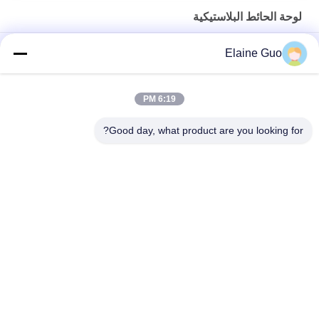
لوحة الحائط البلاستيكية
مقاومة للحريق خفيفة الوزن الديكور PVC الجدار مجلس لبناء منزل
Elaine Guo
البناء
لوحة الحائط البلاستيكية الملونة المخصصة للماء لمصنع المستودعات
6:19 PM
مقاومة تأثير لوحة الجدار PVC المموج الزخرفية الإسبانية
Good day, what product are you looking for?
فئات شعبية
جميع
بلاط السقف 
بلاط السقف 
البلاستيكي
الاصطناعية الراتنج
بلاط السقف العازل 
بلاط السقف PVC
للحرارة
صفائح التسقيف 
صفائح التسقيف UPVC
الشفافة