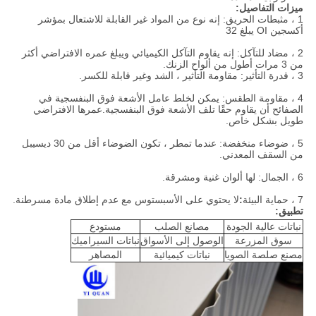
ميزات التفاصيل:
1 ، مثبطات الحريق: إنه نوع من المواد غير القابلة للاشتعال بمؤشر
أكسجين OI يبلغ 32
2 ، مضاد للتآكل: إنه يقاوم التآكل الكيميائي ويبلغ عمره الافتراضي أكثر
من 3 مرات أطول من ألواح الزنك.
3 ، قدرة التأثير: مقاومة التأثير ، الشد وغير قابلة للكسر.
4 ، مقاومة الطقس: يمكن لخلط عامل الأشعة فوق البنفسجية في
الصفائح أن يقاوم حقًا تلف الأشعة فوق البنفسجية.عمرها الافتراضي
طويل بشكل خاص.
5 ، ضوضاء منخفضة: عندما تمطر ، تكون الضوضاء أقل من 30 ديسيبل
من السقف المعدني.
6 ، الجمال: لها ألوان غنية ومشرقة.
7 ، حماية البيئة
:
لا يحتوي على الأسبستوس مع عدم إطلاق مادة مسرطنة.
تطبيق:
نباتات عالية الجودة
مصانع الصلب
مستودع
سوق المزرعة
الوصول إلى الأسواق
نباتات السيراميك
مصنع صلصة الصويا
نباتات كيميائية
المصاهر