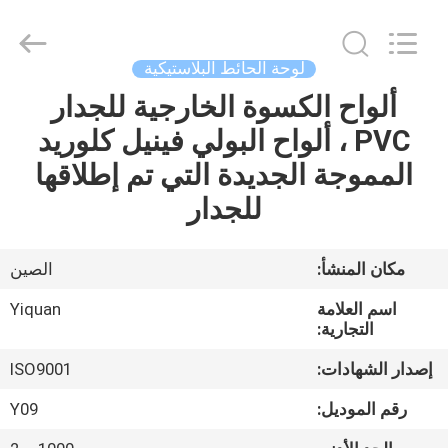
Foshan
Yiquan
Plastic
Building
Material
لوحة الحائط البلاستيكية
Co.Ltd.
All
Rights
ألواح الكسوة الخارجية للجدار
الصفحة
Reserved.
PVC ، ألواح البولي فينيل كلوريد
الرئيسية
المموجة الجديدة التي تم إطلاقها
منتجات
للجدار
معلومات
مكان المنشأ:
الصين
عنا
اسم العلامة
Yiquan
التجارية:
جولة
إصدار الشهادات:
ISO9001
في
رقم الموديل:
Y09
المعمل