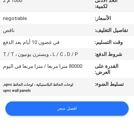
الحد الأدنى
1000 م 2
لكمية:
مراقبة
الأسعار:
negotiable
الجودة
تفاصيل التغليف:
ناقص
اتصل
وقت التسليم:
في غضون 10 أيام بعد الدفع
بنا
شروط الدفع:
L / C ، D / P ، ويسترن يونيون ، T / T
القدرة على
80000 مترا مربعا / مترا مربعا في اليوم
BLOG
العرض:
تسليط الضوء:
,
لوحات الحائط البلاستيكية ، لوحات الحائط upvc
اطلب
upvc wall panels
اقتباس
افضل سعر
VR