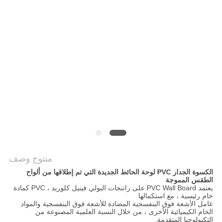
خريطة
الموقع
سياسة
الخصوصية
منتوج وصف
الكسوة الجدار PVC لوحة الحائط الجديدة التي تم إطلاقها من ألواح
الطقس المموجة
يعتمد PVC Wall Board على راتنجات البولي فينيل كلوريد ، PVC كمادة
خام رئيسية ، مع استكمالها
عامل الأشعة فوق البنفسجية المضادة للأشعة فوق البنفسجية والمواد
الخام الكيميائية الأخرى ، من خلال النسبة العلمية المصنوعة من
التكنولوجيا المتقدمة.