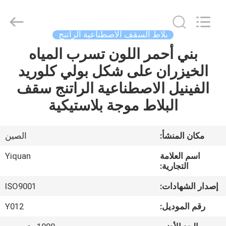
Foshan
Yiquan
Plastic
Building
Material
بلاط السقف الاصطناعية الراتنج
Co.Ltd.
All
Rights
بني أحمر اللون تسرب المياه
الصفحة
Reserved.
الخيزران على شكل بولي كلوريد
الرئيسية
الفينيل الاصطناعية الراتنج سقف
منتجات
البلاط موجة بلاستيكية
معلومات
مكان المنشأ:
الصين
عنا
اسم العلامة
Yiquan
التجارية:
جولة
إصدار الشهادات:
ISO9001
في
رقم الموديل:
Y012
المعمل