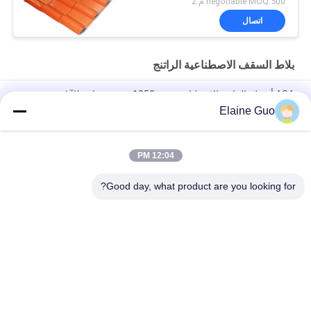
negotiable MOQ:500 م 2
اتصال
بلاط السقف الاصطناعية الراتنج
ASA أسطح الراتنج الاصطناعي 1050mm عرض مقاوم للآثار
Elaine Guo
ASA PVC سقف البلاط 1050mm العريض 2.5mm سمك مقاوم
للحريق
12:04 PM
ASA سقف الراتنج الاصطناعي 1050mm العرض الطول المخصص
مقاوم للرياح
Good day, what product are you looking for?
فئات شعبية
جميع
بلاط السقف 
بلاط السقف 
البلاستيكي
الاصطناعية الراتنج
بلاط السقف العازل 
بلاط السقف PVC
للحرارة