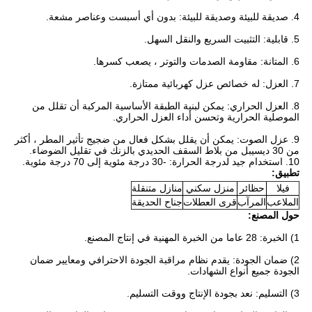
4. صديقة للبيئة وصديقة للبيئة: بدون أي أسبست وعناصر مشعة.
5. قابلية: التثبيت السريع والنقل السهل.
6. المتانة: مقاومة الصدمات والتوتر ، يصعب كسرها.
7. العزل: له خصائص عزل كهربائية ممتازة.
8. العزل الحراري: يمكن لبنية الطبقة الأساسية المركبة أن تقلل من
الموصلية الحرارية وتحسن أداء العزل الحراري.
9. عزل الصوت: يمكن أن يقلل بشكل فعال من ضجيج تأثير المطر ، أكثر
من 30 ديسيبل من بلاط السقف الحديدي بالزنك في تقليل الضوضاء.
10. استخدام جيد لدرجة الحرارة: -30 درجة مئوية إلى 70 درجة مئوية.
تطبيق:
فيلا
حظائر
منزل سكني
منازل متنقلة
الملاعب
المرآب
قرى العطلات
جناح الحديقة
حول المصنع:
1) الخبرة: 28 عاما من الخبرة المهنية في إنتاج المصنع.
2) ضمان الجودة: يقدم نظام مراقبة الجودة الاحترافي ومعايير ضمان
الجودة جميع أنواع الشهادات.
3) التسليم: نعد بجودة الإنتاج ووقت التسليم.