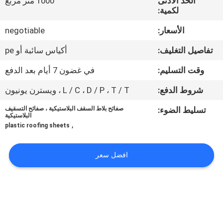
الحد الأدنى
1000 متر مربع
لكمية:
مراقبة
الأسعار:
negotiable
الجودة
تفاصيل التغليف:
أكياس سائبة أو pe
اتصل
وقت التسليم:
في غضون 7 أيام بعد الدفع
بنا
شروط الدفع:
L / C ، D / P ، T / T ، ويسترن يونيون
تسليط الضوء:
صفائح بلاط السقف البلاستيكية ، صفائح التسقيف
البلاستيكية
BLOG
,
plastic roofing sheets
اطلب
افضل سعر
اقتباس
VR