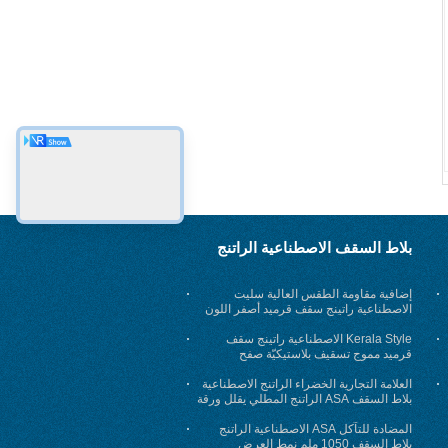
بلاط السقف الاصطناعية الراتنج
إضافية مقاومة الطقس العالية سليت
الاصطناعية راتينج سقف قرميد أصفر اللون
Kerala Style الاصطناعية راتينج سقف
قرميد مموج تسقيف بلاستيكيّة صفح
العلامة التجارية الخضراء الراتنج الاصطناعية
بلاط السقف ASA الراتنج المطلي يقلل ورقة
بلاستيكية
المضادة للتآكل ASA الاصطناعية الراتنج
بلاط السقف 1050 ملم نمط العرض