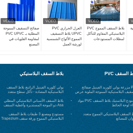
ة
بلاط السقف المموج PVC
العزل الحراري PVC
صفائح التسقيف المموجة
البلاستيكي المقاوم للتآكل
UPVC بلاط التسقيف
المطلية بـ PVC UPVC
لمظلات المستودعات
المموج الألواح الشمسية
لمقاومة القلويات في
لورشة العمل
المصنع
ط السقف PVC
بلاط السقف البلاستيكي
PET مزرعة بولي كلوريد الفينيل صفائح
بولي كلوريد الفينيل الراتنج بلاط السقف
سقيف البلاستيكية المموجة الملونة عرض
البلاستيكية المضادة - تآكل سطح متعدد
 مم
الطبقات
مستودع البلاستيك بلاط السقف PVC مواد
بلاط السقف الأسباني البلاستيكي المطلي
اء لوحة الحائط
Asa ذو الموجة المستديرة وأغطية السقف
شبه المنحرفة
ط السقف البلاستيكي المموج متعدد
مستودع ومصنع 3 طبقات بلاط السقف
وان للمصانع
البلاستيكي المموج ورقة سقف Trapezium
طويلة تمتد