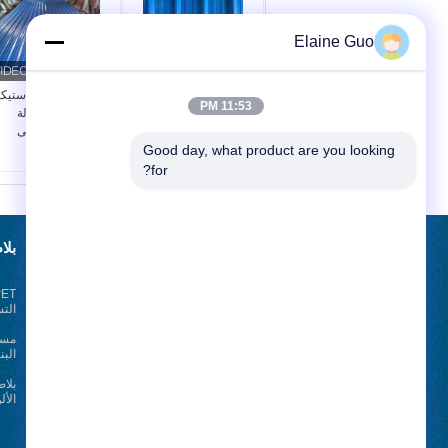
Elaine Guo
بلاط السقف العازل
لوحات الحائط البلاستيكي
11:53 PM
للحرارة على شكل موجة
UPVC PVC العازلة
PVC APVC UPVC
للصوت والدليل على
لمواقف السيارات
Good day, what product are you looking 
المنزل
for?
طلب اقتباس
بلا
أرسلت
الت
1130
البن
بلا
أخبار
الأل
E-Mail
خريطة الموقع
|