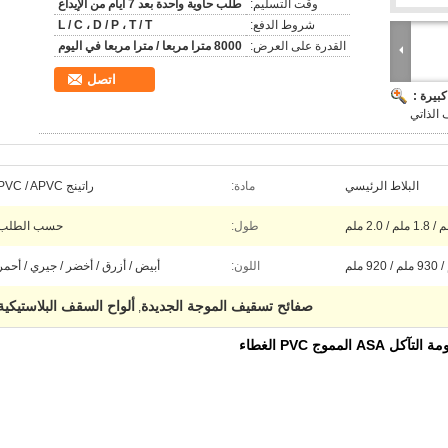
وقت التسليم:
طلب حاوية واحدة بعد 7 أيام من الإيداع
شروط الدفع:
L / C ، D / P ، T / T
القدرة على العرض:
8000 مترا مربعا / مترا مربعا في اليوم
اتصل
بيرة :
 الذاتي
البلاط الرئيسي
مادة:
راتينج PVC / APVC
طول:
حسب الطلب
اللون:
أبيض / أزرق / أخضر / جيري / أحمر
صفائح تسقيف الموجة الجديدة
ألواح السقف البلاستيكية
,
موج PVC الغطاء