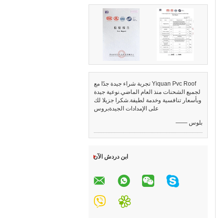
تجربة شراء جيدة جدًا مع Yiquan Pvc Roof
لجميع الشحنات منذ العام الماضي.نوعية جيدة
وبأسعار تنافسية وخدمة لطيفة.شكرا جزيلا لك
على الإمدادات الجيدةبروس
—— بلوس
ابن دردش الآن