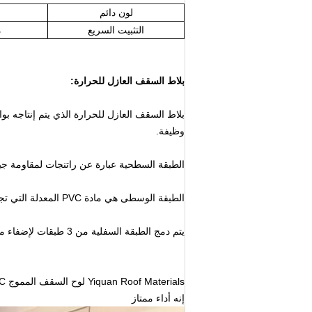
لون دائم
التثبيت السريع
م
بلاط السقف العازل للحرارة:
بلاط السقف العازل للحرارة الذي يتم إنتاجه بواسطة تقنية ثلاث بيرة on
وظيفة.
الطبقة السطحية عبارة عن راتنجات لمقاومة جيدة
الطبقة الوسطى هي مادة PVC المعدلة التي تجعل الجسم قويًا.
يتم دمج الطبقة السفلية من 3 طبقات لإضفاء مساحة رائعة.
Yiquan Roof Materials لوح السقف المموج PVC ، بلاط السقف العازل للحرارة أصبح أكثر شيوعًا في العالم منذ ذلك الحين
إنه أداء ممتاز