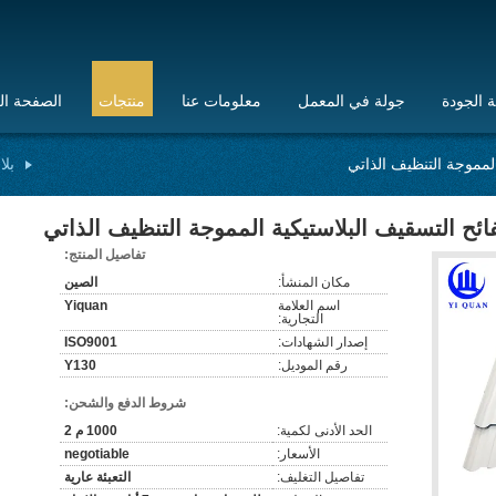
 الجودة
جولة في المعمل
معلومات عنا
منتجات
الصفحة ال
بلا
تفاصيل المنتج:
مكان المنشأ:
الصين
اسم العلامة
Yiquan
التجارية:
إصدار الشهادات:
ISO9001
رقم الموديل:
Y130
شروط الدفع والشحن:
الحد الأدنى لكمية:
1000 م 2
الأسعار:
negotiable
تفاصيل التغليف:
التعبئة عارية