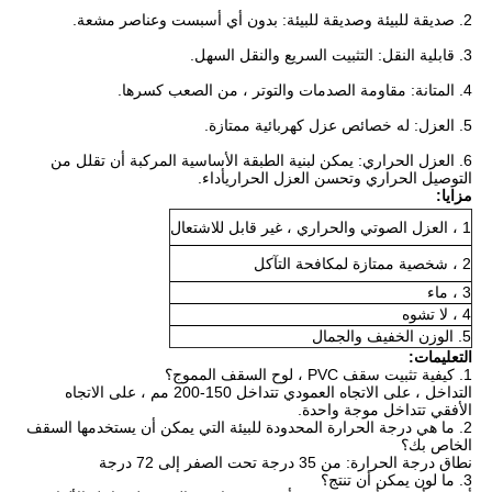
2. صديقة للبيئة وصديقة للبيئة: بدون أي أسبست وعناصر مشعة.
3. قابلية النقل: التثبيت السريع والنقل السهل.
4. المتانة: مقاومة الصدمات والتوتر ، من الصعب كسرها.
5. العزل: له خصائص عزل كهربائية ممتازة.
6. العزل الحراري: يمكن لبنية الطبقة الأساسية المركبة أن تقلل من
التوصيل الحراري وتحسن العزل الحراري
أداء.
مزايا:
1 ، العزل الصوتي والحراري ، غير قابل للاشتعال
2 ، شخصية ممتازة لمكافحة التآكل
3 ، ماء
4 ، لا تشوه
5. الوزن الخفيف والجمال
التعليمات:
1. كيفية تثبيت سقف PVC ، لوح السقف المموج؟
التداخل ، على الاتجاه العمودي تتداخل 150-200 مم ، على الاتجاه
الأفقي تتداخل موجة واحدة.
2. ما هي درجة الحرارة المحدودة للبيئة التي يمكن أن يستخدمها السقف
الخاص بك؟
نطاق درجة الحرارة: من 35 درجة تحت الصفر إلى 72 درجة
3. ما لون يمكن أن تنتج؟