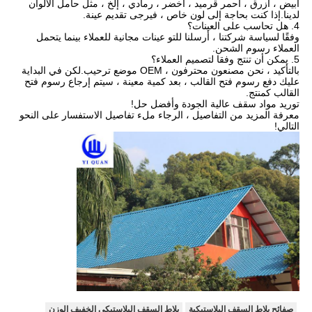
أبيض ، أزرق ، أحمر قرميد ، أخضر ، رمادي ، إلخ ، مثل حامل الألوان
لدينا.إذا كنت بحاجة إلى لون خاص ، فيرجى تقديم عينة.
4. هل تحاسب على العينات؟
وفقًا لسياسة شركتنا ، أرسلنا للتو عينات مجانية للعملاء بينما يتحمل
العملاء رسوم الشحن.
5. يمكن أن تنتج وفقا لتصميم العملاء؟
بالتأكيد ، نحن مصنعون محترفون ، OEM موضع ترحيب.لكن في البداية
عليك دفع رسوم فتح القالب ، بعد كمية معينة ، سيتم إرجاع رسوم فتح
القالب كمنتج.
توريد مواد سقف عالية الجودة وأفضل حل!
معرفة المزيد من التفاصيل ، الرجاء ملء تفاصيل الاستفسار على النحو
التالي!
صفائح بلاط السقف البلاستيكية
بلاط السقف البلاستيكي الخفيف الوزن