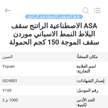
Foshan
Yiquan
Plastic
Building
Material
بلاط السقف الاصطناعية الراتنج
Co.Ltd.
All
Rights
ASA الاصطناعية الراتنج سقف
الصفحة
Reserved.
البلاط النمط الاسباني موردن
الرئيسية
سقف الموجة 150 كجم الحمولة
منتجات
مكان المنشأ:
الصين
معلومات
اسم العلامة
Yiquan
عنا
التجارية:
إصدار الشهادات:
ISO9001
جولة
رقم الموديل:
Y109
في
الحد الأدنى
1000 م 2
المعمل
لكمية: