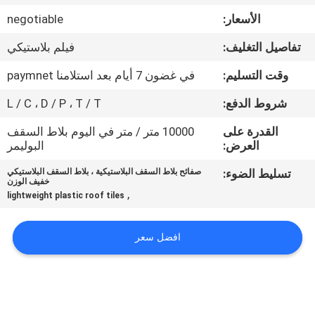
الأسعار:
negotiable
مراقبة
تفاصيل التغليف:
فيلم بلاستيكي
الجودة
وقت التسليم:
في غضون 7 أيام بعد استلامنا paymnet
اتصل
شروط الدفع:
L / C ، D / P ، T / T
بنا
القدرة على
10000 متر / متر في اليوم بلاط السقف
العرض:
البوليمر
BLOG
تسليط الضوء:
صفائح بلاط السقف البلاستيكية ، بلاط السقف البلاستيكي
خفيف الوزن
,
lightweight plastic roof tiles
اطلب
اقتباس
افضل سعر
VR