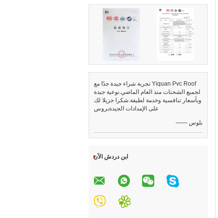
تجربة شراء جيدة جدًا مع Yiquan Pvc Roof
لجميع الشحنات منذ العام الماضي.نوعية جيدة
وبأسعار تنافسية وخدمة لطيفة.شكرا جزيلا لك
على الإمدادات الجيدةبروس
—— بلوس
ابن دردش الآن