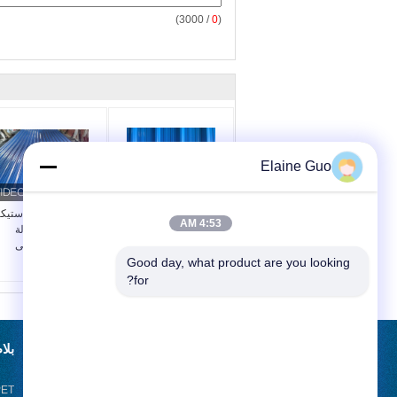
/ 3000)
0
(
Elaine Guo
بلاط السقف العازل
لوحات الحائط البلاستيكي
4:53 AM
للحرارة على شكل موجة
UPVC PVC العازلة
PVC APVC UPVC
للصوت والدليل على
لمواقف السيارات
Good day, what product are you looking 
المنزل
for?
طلب اقتباس
بلا
أرسلت