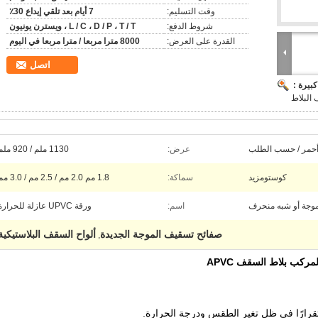
وقت التسليم:
7 أيام بعد تلقي إيداع 30٪
شروط الدفع:
L / C ، D / P ، T / T ، ويسترن يونيون
القدرة على العرض:
8000 مترا مربعا / مترا مربعا في اليوم
اتصل
بيرة :
 أحمر / حسب الطلب
عرض:
1130 ملم / 920 ملم
كوستومزيد
سماكة:
1.8 مم 2.0 مم / 2.5 مم / 3.0 مم
وجة أو شبه منحرف
اسم:
ورقة UPVC عازلة للحرارة
صفائح تسقيف الموجة الجديدة
ألواح السقف البلاستيكية
,
لمركب بلاط السقف APVC
قرارًا في ظل تغير الطقس ودرجة الحرارة.