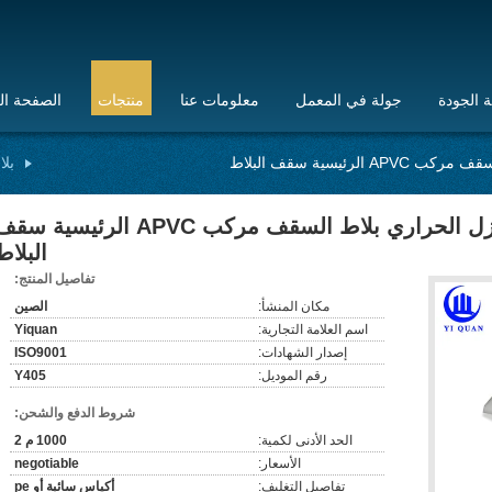
 الجودة
جولة في المعمل
معلومات عنا
منتجات
الصفحة ال
رئيسية سقف البلاط
بلا
المعاد تدويرها منزل البناء العزل الحراري بلاط السقف مركب APVC الرئيسية 
البلاط
تفاصيل المنتج:
مكان المنشأ:
الصين
اسم العلامة التجارية:
Yiquan
إصدار الشهادات:
ISO9001
رقم الموديل:
Y405
شروط الدفع والشحن:
الحد الأدنى لكمية:
1000 م 2
الأسعار:
negotiable
تفاصيل التغليف:
أكياس سائبة أو pe