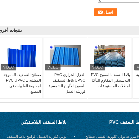
منتجات أخرى
ة
بلاط السقف المموج PVC
العزل الحراري PVC
صفائح التسقيف المموجة
البلاستيكي المقاوم للتآكل
UPVC بلاط التسقيف
المطلية بـ PVC UPVC
لمظلات المستودعات
المموج الألواح الشمسية
لمقاومة القلويات في
لورشة العمل
المصنع
ط السقف PVC
بلاط السقف البلاستيكي
PET مزرعة بولي كلوريد الفينيل صفائح
بولي كلوريد الفينيل الراتنج بلاط السقف