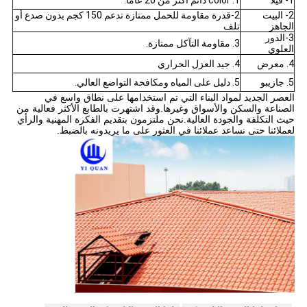
1- فيلا
1. color دائم أكثر من 20 عاما.
2- البيت
2-قدرة مقاومة للحمل ممتازة تدعم 150 كجم بدون صدع أو
الجاهز
تلف
3-الدور
3. مقاومة التآكل ممتازة.
العلوي
4. معرض
4. جيد العزل الحراري
5. جازيبو
5. دليل على المياه ومكافحة التواضع العالي.
العصر الجديد لمواد البناء التي تم استخدامها على نطاق واسع في
الصناعة والسكن والأسواق وغيرها.وقد اشتهرت بالطابع الأكثر فعالية من
حيث التكلفة والجودة العالية.نحن ملتزمون بتقديم الفكرة المهنية والرأي
لعملائنا حتى نساعد عملائنا في العثور على ما يريدونه بالضبط.