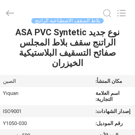
Foshan
Yiquan
Plastic
Building
Material
بلاط السقف الاصطناعية الراتنج
Co.Ltd.
All
Rights
نوع جديد ASA PVC Syntetic
الصفحة
Reserved.
الراتنج سقف بلاط المجلس
الرئيسية
صفائح التسقيف البلاستيكية
منتجات
الخيزران
معلومات
مكان المنشأ:
الصين
عنا
اسم العلامة
Yiquan
التجارية:
جولة
إصدار الشهادات:
ISO9001
في
رقم الموديل:
Y1050-030
المعمل