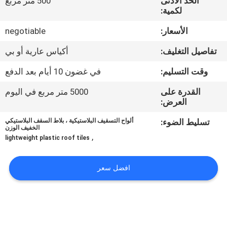
الحد الأدنى
500 متر مربع
لكمية:
مراقبة
الأسعار:
negotiable
الجودة
تفاصيل التغليف:
أكياس عارية أو بي
اتصل
وقت التسليم:
في غضون 10 أيام بعد الدفع
بنا
القدرة على
5000 متر مربع في اليوم
العرض:
BLOG
تسليط الضوء:
ألواح التسقيف البلاستيكية ، بلاط السقف البلاستيكي
الخفيف الوزن
,
lightweight plastic roof tiles
اطلب
افضل سعر
اقتباس
VR