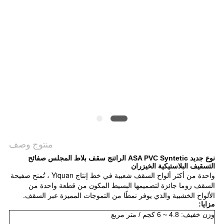
خريطة
الموقع
سياسة
الخصوصية
منتوج وصف
نوع جديد ASA PVC Syntetic الراتنج سقف بلاط المجلس صفائح
التسقيف البلاستيكية الخيزران
واحدة من أكثر ألواح السقف شعبية في خط إنتاج Yiquan ، تُمنح صفيحة
السقف روما جائزة لتصميمها البسيط المكون من قطعة واحدة من
الألواح الخشبية والذي يوفر نمطًا من التموجات المميزة عبر السقف.
مزايا:
وزن خفيف: 4.8 ~ 6 كجم / متر مربع