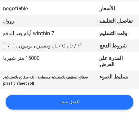
الأسعار:
negotiable
مراقبة
تفاصيل التغليف:
روول
الجودة
وقت التسليم:
winthin 7 أيام بعد الدفع
اتصل
شروط الدفع:
L / C ، D / P ، ويسترن يونيون ، T / T
بنا
القدرة على
15000 متر شهريا
العرض:
BLOG
تسليط الضوء:
,
صفائح تسقيف بلاستيكية مسطحة ، لفة صفائح بلاستيكية
plastic sheet roll
اطلب
افضل سعر
اقتباس
VR