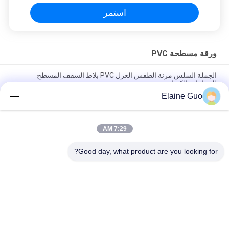
استمر
ورقة مسطحة PVC
الجملة السلس مرنة الطقس العزل PVC بلاط السقف المسطح
للصناعات الكيماوية
Elaine Guo
العزل الحراري سمك 1 مم بولي كلوريد الفينيل ورقة مسطحة مرنة
للحصول على ورقة البيت إيف
7:29 AM
30 م لكل لفة من مواد البناء البلاستيكية المرنة المسطحة لمستودع
سقف الجدار
Good day, what product are you looking for?
فئات شعبية
جميع
بلاط السقف 
بلاط السقف 
البلاستيكي
الاصطناعية الراتنج