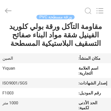
Foshan
Yiquan
Plastic
Building
Material
ورقة مسطحة PVC
Co.Ltd.
All
Rights
مقاومة التآكل ورقة بولي كلوريد
الصفحة
Reserved.
الفينيل شقة مواد البناء صفائح
الرئيسية
التسقيف البلاستيكية المسطحة
منتجات
مكان المنشأ:
الصين
معلومات
اسم العلامة
Yiquan
عنا
التجارية:
إصدار الشهادات:
ISO9001/SGS
جولة
رقم الموديل:
F1003
في
الحد الأدنى
1000 متر
المعمل
لكمية: