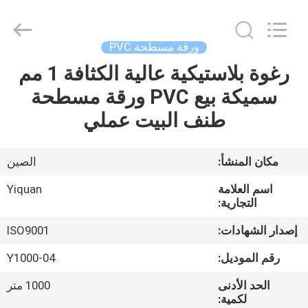
Foshan
Yiquan
Plastic
Building
Material
ورقة مسطحة PVC
Co.Ltd.
All
Rights
رغوة بلاستيكية عالية الكثافة 1 مم
الصفحة
Reserved.
سميكة بيع PVC ورقة مسطحة
الرئيسية
طنف البيت عملي
منتجات
مكان المنشأ:
الصين
معلومات
اسم العلامة
Yiquan
عنا
التجارية:
إصدار الشهادات:
ISO9001
جولة
رقم الموديل:
Y1000-04
في
الحد الأدنى
1000 متر
المعمل
لكمية: