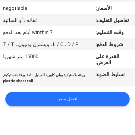
الأسعار:
negotiable
مراقبة
تفاصيل التغليف:
لفائف أو السائبة
الجودة
وقت التسليم:
winthin 7 أيام بعد الدفع
اتصل
شروط الدفع:
L / C ، D / P ، ويسترن يونيون ، T / T
بنا
القدرة على
15000 متر شهريا
العرض:
BLOG
تسليط الضوء:
,
ورقة بلاستيكية بولي كلوريد الفينيل ، لفة ورقة بلاستيكية
plastic sheet roll
اطلب
افضل سعر
اقتباس
VR