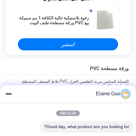
رغوة بلاستيكية عالية الكثافة 1 مم سميكة
بيع PVC ورقة مسطحة طنف البيت
عملي
استمر
ورقة مسطحة PVC
الجملة السلس مرنة الطقس العزل PVC بلاط السقف المسطح
للصناعات الكيماوية
Elaine Guo
العزل الحراري سمك 1 مم بولي كلوريد الفينيل ورقة مسطحة مرنة
للحصول على ورقة البيت إيف
12:30 AM
30 م لكل لفة من مواد البناء البلاستيكية المرنة المسطحة لمستودع
سقف الجدار
Good day, what product are you looking for?