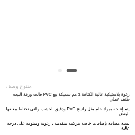
خريطة
الموقع
سياسة
الخصوصية
منتوج وصف
رغوة بلاستيكية عالية الكثافة 1 مم سميكة بيع PVC فالت ورقة البيت
طنف عملي
يتم إنتاجه بمواد خام مثل راتينج PVC ودقيق الخشب والتي تختلط ببعضها
البعض
نسبة مضافة بإضافات خاصة بتركيبة متقدمة ، رغوية ومبثوقة على درجة
عالية