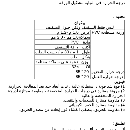
درجة الحرارة في النهاية لتشكيل الورقة.
تحديد :
ييكوان
ليس فقط التسقيف ولكن حلول التسقيف
ورقة مسطحة PVC
عرض
1.0 م -1.2 م
سماكة
1.0 مم - 2.0 مم
مادة
PVC
اكتب
ورقة التسقيف
طول
1 م / 30 م / حسب الطلب
هيكل
صلب
وزن
تعتمد على سماكة مختلفة
≥32
OI
درجة حرارة التخزين
-20 ˉ 85
درجة حرارة العمل
-20 ˉ 85
فيتوير:
1) قوة شد قوية ، استطالة عالية ، ثبات أبعاد جيد بعد المعالجة الحرارية.
2) مرونة ممتازة في درجات الحرارة المنخفضة ، مقاومة ممتازة لدرجة
الحرارة المنخفضة والعالية.
3) مقاومة ممتازة للصدمات والتثقيب.
4) مقاومة ممتازة للحفر الكيميائي.
5) مقاومة للحريق: ينطفئ الغشاء فور إبعاده عن مصدر الحريق.
تطبيق:
1. ماء تحت الأرض.
5. مزراب سقف السوق