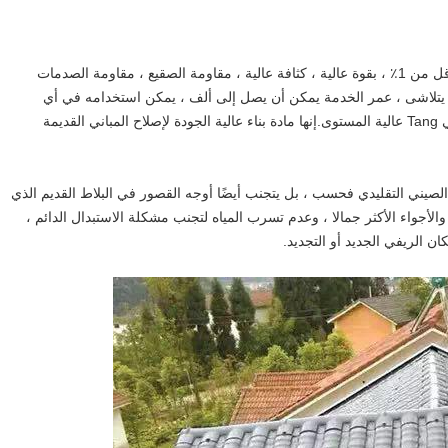
بلاط راتينج على الطراز الصيني ، معدل ماص أقل من 1٪ ، بقوة عالية ، كثافة عالية ، مقاومة الصقيع ، مقاومة الصدمات
لن يتلاشى ، عمر الخدمة يمكن أن يصل إلى ألف ، يمكن استخدامه في أي
بيئة.يستخدم على نطاق واسع في تسقيف مباني Tang عالية المستوى.إنها مادة بناء عالية الجودة لإصلاح المباني القديمة
 الصيني التقليدي فحسب ، بل يتجنب أيضًا أوجه القصور في البلاط القديم الذي
الأجواء الأكثر جمالا ، وعدم تسرب المياه لتجنب مشكلة الاستبدال الدائم ،