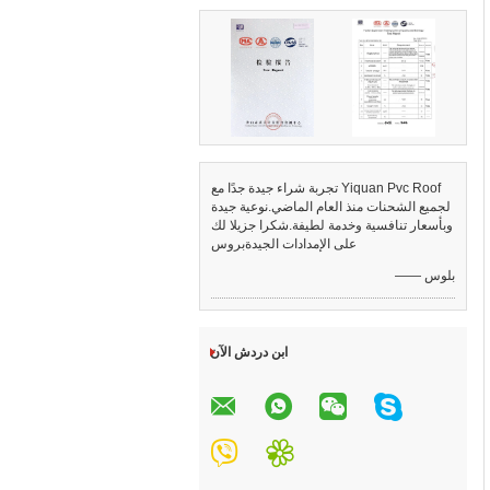
تجربة شراء جيدة جدًا مع Yiquan Pvc Roof
لجميع الشحنات منذ العام الماضي.نوعية جيدة
وبأسعار تنافسية وخدمة لطيفة.شكرا جزيلا لك
على الإمدادات الجيدةبروس
—— بلوس
ابن دردش الآن