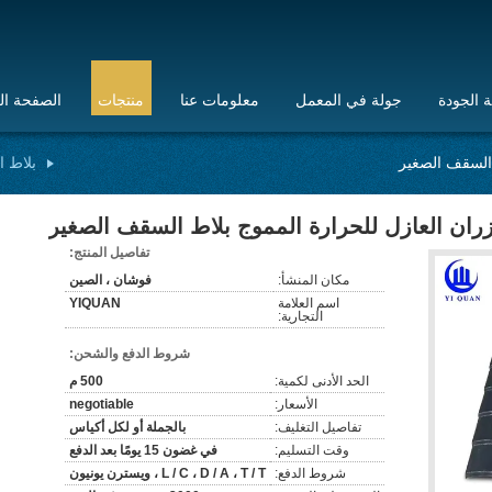
 الجودة
جولة في المعمل
معلومات عنا
منتجات
الصفحة ال
 السقف الصغير
بلاط ا
يزران العازل للحرارة المموج بلاط السقف الصغير
تفاصيل المنتج:
مكان المنشأ:
فوشان ، الصين
اسم العلامة
YIQUAN
التجارية:
شروط الدفع والشحن:
الحد الأدنى لكمية:
500 م
الأسعار:
negotiable
تفاصيل التغليف:
بالجملة أو لكل أكياس
وقت التسليم:
في غضون 15 يومًا بعد الدفع
شروط الدفع:
L / C ، D / A ، T / T ، ويسترن يونيون