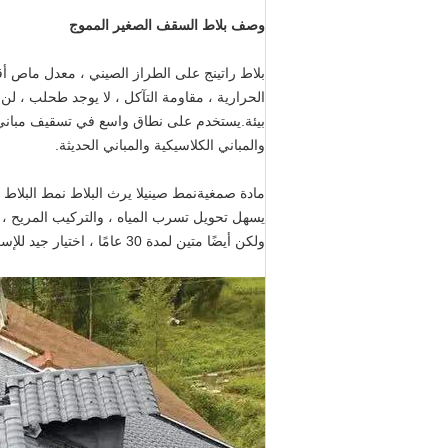
وصف بلاط السقف الصغير المموج
الحرارية ، مقاومة التآكل ، لا يوجد طحلب ، 
والمباني الكلاسيكية والمباني الحديثة.
مادة صمغية
نمط صيني
لا يرث البلاط نمط البلاط
يسهل تحويل تسرب المياه ، والتركيب المريح ، و
ولكن أيضًا متين لمدة 30 عامًا ، اختيار جيد للإسكان الريفي الجديد أو التجديد.