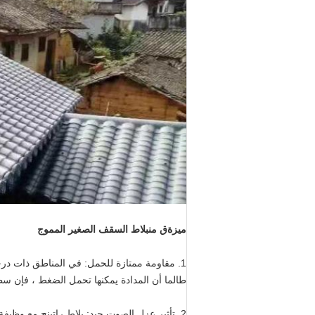
ميزة
ق من
بلاط السقف الصغير المموج
1. مقاومة ممتازة للحمل: في المناطق ذات در
طالما أن المدادة يمكنها تحمل الضغط ، فإن سط
2. تأثير عزل الصوت جيد: بلاط راتينج مع وظيفة امتصاص الصوت وعزل الصوت ، لن ينتج المطر صوت تربيت قطرات المطر.