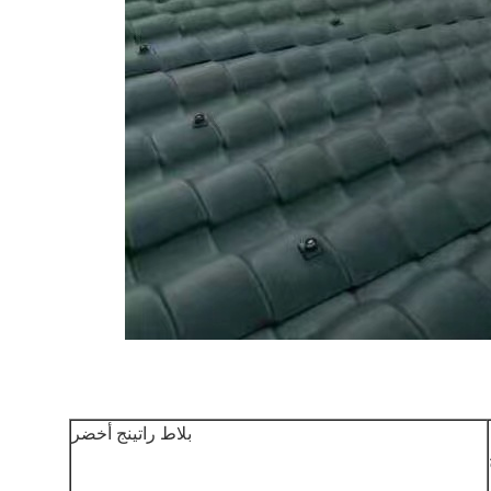
بلاط راتينج أخضر