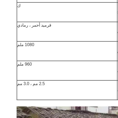
ك
قرميد أحمر ، رمادي
1080 ملم
960 ملم
2.5 مم ، 3.0 مم